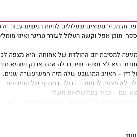
פר זה מכיל נושאים שעלולים להיות רגישים עבור חל
ספר, תוכן אפל וקשה העלול לעורר טריגר ואינו מומלץ ל
גיעה למסיבת יום ההולדת של אחותה, היא מצפה לכל
חרת. היא לא מצפה שיגנבו לה את הארנק ושהיא תית
ל דין – האויב המושבע שלה מזה חמש־עשרה שנים.
לט לא מצפה להתעורר כבולה במרתף של פסיכופת.
מצא שם – כבול בשלשלאות משלו.
־עשרה שנים של הקנטות, עלבונות ומתיחות, נראה ש
ים שתמיד חשבו שיהרגו בסוף זה את זה, חייבים עכשי
ה ולדין אין מושג שלחוטף שלהם יש תוכנית עבורם. 
תטשטש את הגבולות בין שנאה לאהבה ויותר מכך, תק
ון