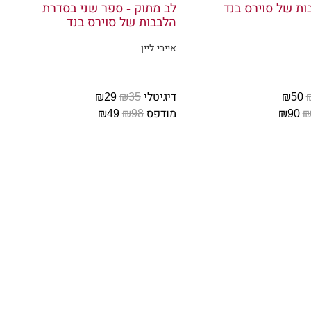
ות של סוירס בנד
לב מתוק - ספר שני בסדרת
תנתה מאז לימודיה בתיכון, אבל,
הלבבות של סוירס בנד
. הוא נדבק למנדי כמו מחלה.
אייבי ליין
₪50
דיגיטלי
₪35
₪29
₪
₪90
מודפס
₪98
₪49
 יקרה בעוד ארבעה שבועות.
 העיניים אל הגבר שמביט בי בחיוך
י, מתביישת שבקרוב אהיה קרובת
דין. אתה יודע שאני אעשה את זה."
בור' — בר נעים בצפון אילינוי,