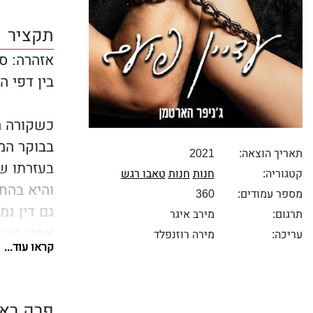
תקציר
אזהרה: ס
בין דפי ה
כשקורה מ
בבוקר המ
תאריך הוצאה:
2021
בעזרתו ש
קטגוריה:
חנות
חנות
טאבו
רגש
והיא בהח
מספר עמודים:
360
גם דין נ
תרגום:
מירב איגר
אחרי חמש
עריכה:
מירה רוזנפלד
קראו עוד...
שני האנש
אבל לקור
ביניהם ו
פרק ראש