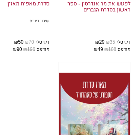
לפגוש את מר אנדרסון - ספר
סדרת מאפית מאזון
בחתונה ש
ראשון בסדרת הגברים
לצערי, ד
שיבון דיוויס
היא פשוט
דיגיטלי
₪35
₪29
דיגיטלי
₪70
₪50
אני לא יכ
מודפס
₪108
₪49
מודפס
₪196
₪90
ועכשיו תה
להקיא.
"אני די ב
אני מסחר
הזחוח הק
משפחה של 
זו מסיבת 