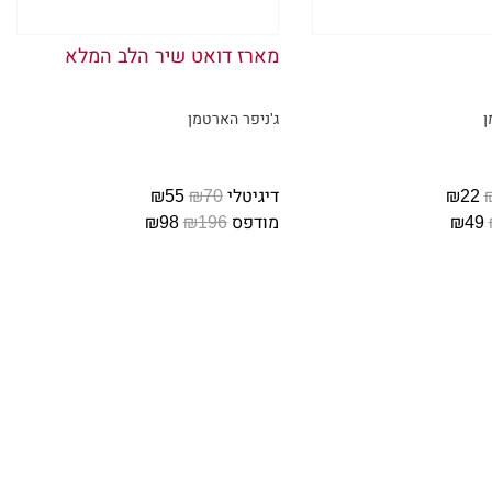
יך אחרי משהו כזה?"
 היה ענק. אני לעולם לא אתנצל על
מארז דואט שיר הלב המלא
ן
ג'ניפר הארטמן
הוא לא משתף פעולה. ניסיתי."
ותי הקטנה."
₪22
דיגיטלי
₪70
₪55
₪49
מודפס
₪196
₪98
שהו. אני מסתלקת משם ובולעת את
 מטיחה את הכוס הריקה על הבר,
יה כפול."