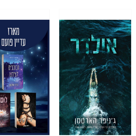
אני משחרר
לרצות לה
בגלגול אח
אני מתחי
ואני נרת
ייתכן מאו
היא בהחלט
"תוכלו ל
בשכרות ש
אני נאנחת
הכוס שלי 