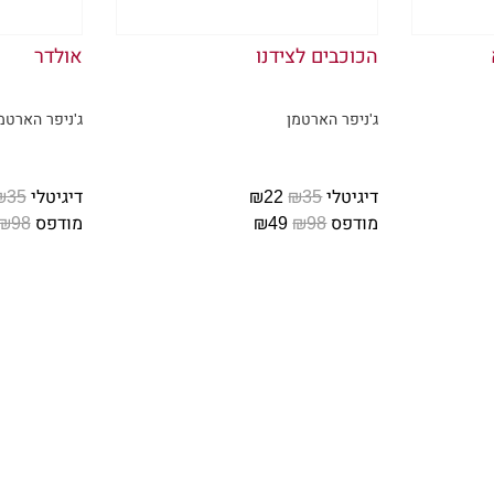
ה להתגבר על תקרית 'העכביש בנעל'? איך מישהו ממש
כשהוא מרוקן את הבירה שלו, משועשע מתעלוליו. "זה
הכוכבים לצידנו
אולדר
ג'ניפר הארטמן
ג'ניפר הארטמ
" אני מניפה את הכוס לעברו ומרימה את הזרת שלי. "
רת לארוס שלה על החזה. "דין, תפסיק להיות חרא לאח
דיגיטלי
₪35
₪22
דיגיטלי
₪35
מודפס
₪98
₪49
מודפס
₪98
יכולה לדאוג לעצמה."
ה בו, והמבטים שלנו מצטלבים לרגע. טוב, יש בזה מ
אחרונות של הקוקטייל העלוב שלי בדרך אל הבר. אני
על הכיסא ומביטה אל הברמן. "עוד אחד, בבקשה. שיה
***
יכה להסכים לטרמפ הביתה.