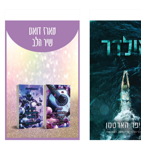
די הוויסקי מהפה של דין גורמים לי
ים ברשימת המשאלות שלי. אולי
 האצבע המטופחת שלה על החזה שלי
. דין ואני לעולם לא נתגרש."
עוד הוא נהנה מבחורות מהצד, ומנדי
באוויר בדרמטיות. יש שמץ של כנות
 בזחיחות. אני מקישה באצבעותיי בצד
"כאילו, הייתי... אולי, אבל... איך