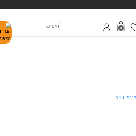
0
ש"ח