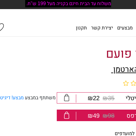
משלוח עד הבית חינם בקניה מעל 199 ש"ח.
מבצעים
יצירת קשר
תקנון
 פועם
הארטמן
טלי
₪35
₪22
משתתף במבצע
מבצע! דיגיטלי 22 
פס
₪98
₪49
למועדפים