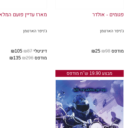
אני אמור
דין צוחק 
פגומים - אולדר
מארז עדיין פועם המלא
זה."
ג'ניפר הארטמן
ג'ניפר הארטמן
"את רואה?
מנדי סוט
מודפס
₪98
₪25
דיגיטלי
₪87
₪105
מודפס
₪296
₪135
"מה? היא 
מבצע 19.90 ש"ח מודפס
אני מביט
הטיפות ה
מתיישבת 
הייתי צר