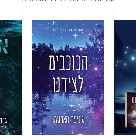
ת את עצמי מהחיבוק. ריח הבושם המוגזם של מנדי וא
קיא. "אני לעולם לא אתחתן, מנדי. גירושים לא נמצא
ר."
לה להסתובב, אבל מנדי עוצרת אותי. היא דוחפת את
עת לאחור ומשפשפת את המקום. "נישואים הם מקודשים
ד. דין נראה כמו הטיפוס שיהיה שמח להישאר נשוי, ב
 מהסוג שיעלים עין. "ממש סיפור אגדה. כולי קנאה."
נסות להסתדר? בבקשה?" מנדי מתחננת ומנופפת בידה 
לה.
, העיניים שלי מתרוצצות לכיוון דין. הוא עדיין מחייך
כשאני מעמידה פנים שאני שוקלת את בקשתה של מנדי. 