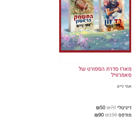
ממש על ה
דין שותה 
היית חנונית
"אל תקרא 
הוא קורץ 
המלא — קו
מארז סדרת הספורט של
סאמרוויל
תמיד שמח
אמי נייט
השיחה המ
מנדי כורכ
דיגיטלי
₪70
₪50
מודפס
₪196
₪90
"אני אוה
מקשקשת, 
הראש שלה