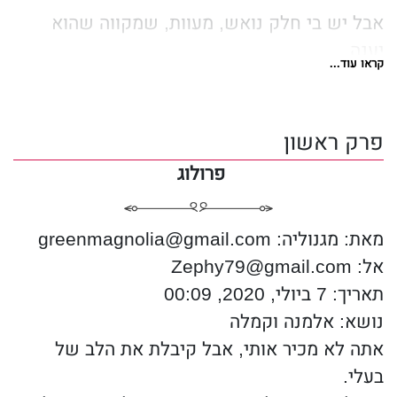
אבל יש בי חלק נואש, מעוות, שמקווה שהוא
יענה.
קראו עוד...
בלי שמות.
בלי פרטים אישיים.
פרק ראשון
פרולוג
רק שיחה.
הדבר היחיד שנותר לי מבעלי, נמצא בתוכו.
מאת: מגנוליה: greenmagnolia@gmail.com
אזהרה: הספר מכיל נושאים קשים כמו אובדן של
אל: Zephy79@gmail.com
אדם אהוב והתאבדות.
תאריך: 7 ביולי, 2020, 00:09
נושא: אלמנה וקמלה
בבקשה לקרוא מתוך אחריות.
אתה לא מכיר אותי, אבל קיבלת את הלב של
ביקורות:
בעלי.