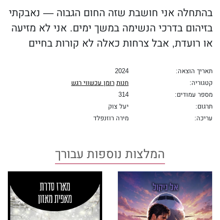
בהתחלה אני חושבת שזה החום הגבוה — נאבקתי
בזיהום בדרכי הנשימה במשך ימים. אני לא מזיעה
או רועדת, אבל צרחות כאלה לא קורות בחיים
האמיתיים.
תאריך הוצאה:
2024
זה היה בסך הכול חלום בגלל חום גבוה. סיוט
קטגוריה:
חנות
רומן עכשווי
רגש
לילה.
מספר עמודים:
314
תרגום:
יעל צוק
אני מתהפכת, מתחפרת עמוק יותר בין השמיכות.
עריכה:
מירה רוזנפלד
"לא! לא, בבקשה, לא!"
המלצות נוספות עבורך
עיניי נפקחות לרווחה כשאני מתיישבת בקפיצה
ומסתכלת מהחלון ליד המיטה שלי. טיפות הגשם
זולגות על הזגוגית, הרוח צורחת בקול, כמעט
כאילו היא צורחת עם הגברת.