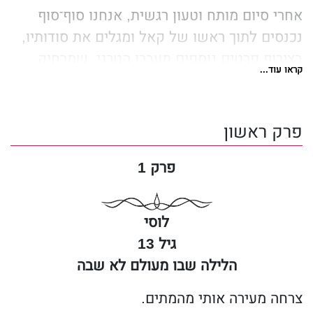
אחרי סיום מותח וטעון רגשית, אנחנו סוף־סוף
נכנסים לתוך ראשו של קאל ומגלים את סודותיו,
בצירוף פרטים נוספים מעברו הטרגי, שמרחיק
קראו עוד...
אותו מלוסי.
מדריך הפסימיסטית לאהבה הוא החלק השני
פרק ראשון
והאחרון של דואט 'שיר הלב', המסתיים בסוף
המאושר המובטח.
פרק 1
לוסי
גיל 13
הלילה שבו מעולם לא שבה
צרחה מעירה אותי מהמתים.