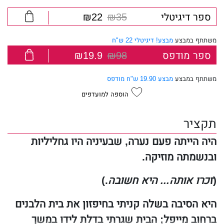
ספר דיגיטלי
₪35
₪22
משתתף במבצע
מבצע! דיגיטלי 22 ש"ח
ספר מודפס
₪98
₪19.9
משתתף במבצע
מבצע 19.90 ש"ח מודפס
הוספה למועדפים
תקציר
היה הייתה פעם נערה, שבעיניה היו גחליליות
ובנשמתה מוזיקה.
(
זכרו אותה... היא חשובה
.)
היא הסיבה בשלה קניתי בחיפזון את בית הלבנים
ברחוב מייפל; הבית שגרתי בדלת לידו במשך