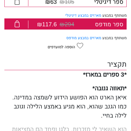
ספר דיגיטלי
₪105
₪63
משתתף במבצע
מארזים במבצע דיגיטלי
ספר מודפס
₪294
₪117.6
משתתף במבצע
מארזים במבצע מודפס
הוספה למועדפים
תקציר
*3 ספרים במארז*
*תאווה גנובה*
איאן הארט הוא הפושע הידוע לשמצה במדינה.
כמו הגנב שהוא, הוא מגיע באמצע הלילה וגונב
לילה בחיי.
הוא השאיר לי מזכרות. בלגן ופחד הם המציאות