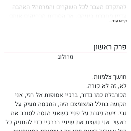
להתקדם מעבר לכל השקרים והמרמה? האהבה
עדיין מחברת ביניהם, אך הסודות מרחיקים אותם
קראו עוד...
זה מזו. ליבו של לוקה שייך לפאלון למרות הכול –
אך חייו שייכים לסינדיקט. איך יוכל גם להיות עם
האישה שהוא אוהב וגם להישאר נאמן לארגון
פרק ראשון
פשע שמתנהל מחוץ לחוק, על פי מערכת חוקים
פרולוג
משל עצמו? זו בחירה בלתי אפשרית, ומאחר
שדבר אינו כמו שהוא נראה, כל החלטה יכולה
חושך צלמוות.
להיות עבור לוקה שאלה של חיים או מוות. ספר
לא, זה לא קורה.
מותח, רומנטי וסקסי, שנכתב בגוף ראשון מנקודת
מכורבלת כמו כדור, ברכיי אסופות אל חזי, אני
מבט כפולה. לוקה – ספר שני בסדרה "סינדיקט
תקועה בחלל המצומצם הזה, המכסה מעיק על
שיקגו".
גבי. זיעה ניגרת על פניי כשאני מנסה לסובב את
ראשי. אני נועצת את שיניי בברכיי כדי להחניק כל