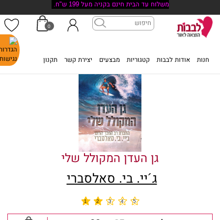
משלוח עד הבית חינם בקניה מעל 199 ש"ח.
0
דף הבית
>
גן העדן המקולל שלי
חנות
אודות לבבות
קטגוריות
מבצעים
יצירת קשר
תקנון
גן העדן המקולל שלי
ג´יי. בי. סאלסברי