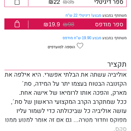
ספר דיגיטלי
₪35
₪22
משתתף במבצע
מבצע! דיגיטלי 22 ש"ח
ספר מודפס
₪98
₪19.9
משתתף במבצע
מבצע 19.90 ש"ח מודפס
הוספה למועדפים
תקציר
אוליביה עשתה את הבלתי אפשרי. היא אילפה את
הקזנובה הבטוח בעצמו יתר על המידה, סת´
מארק, והפכה אותו לרומיאו של אישה אחת.
ככל שמתקרב הקרב המקצועי הראשון של סת´,
עושה אוליביה כל שביכולתה כדי לשמור עליו
מפוקס וחדור מטרה... גם אם זה אומר למנוע ממנו
סקס.