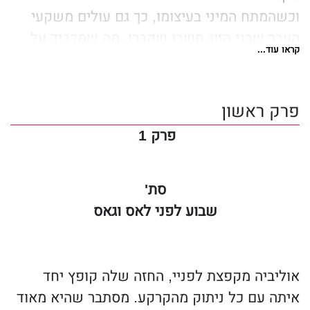
וכשהמתח המיני בעיצומו, כך גם עולים משקעי
העבר שבני הזוג חשבו שקברו, מה שמכביד על
קראו עוד...
חייהם הרומנטיים כמו גם המקצועיים.
כשהם נמצאים במרכז האקשן, אוליביה וסת´
נלחמים לקחת אוויר בעודם מתמודדים ראש
פרק ראשון
בראש עם העולם הקשוח של אומנויות הלחימה.
פרק 1
סת'
שבוע לפני לאס וגאס
אוליביה מקפצת לפניי, החזה שלה קופץ יחד
איתה עם כל ניתוק מהקרקע. מסתבר שהיא מאוד