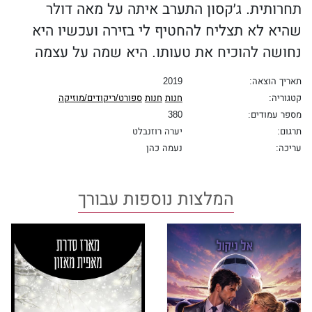
תחרותית. ג׳קסון התערב איתה על מאה דולר
שהיא לא תצליח להחטיף לי בזירה ועכשיו היא
נחושה להוכיח את טעותו. היא שמה על עצמה
כפפות ונכנסה לזירת האגרוף, מולי.
תאריך הוצאה:
2019
עיניה הירוקות, המהממות, רושפות אליי מתחת
קטגוריה:
חנות
חנות
ספורט/ריקודים/מוזיקה
לריסיה הכהים והעבים, והיא מחייכת בשובבות
מספר עמודים:
380
תרגום:
יערה רוזנבלט
לפני שהיא מכה בי. אני מתחמק ונוגע בכתפה
עריכה:
נעמה כהן
בקלילות. היא מסתובבת במהירות, עומדת מולי
ושערה הכהה מתנפנף, מחליק בסקסיות מעל
המלצות נוספות עבורך
לשדיה. אני מעביר את מבטי מהחזה שלה אל
פניה. הבעתה המשועשעת של אוליביה מהולה
בייאוש. היא באמת חשבה שזה יהיה פשוט...
ג׳קסון ודאריל צוחקים מהצד, ומצליחים לעצבן
אותה.
"את מזלזלת בי." אני מגחך אליה, ומחזיר את