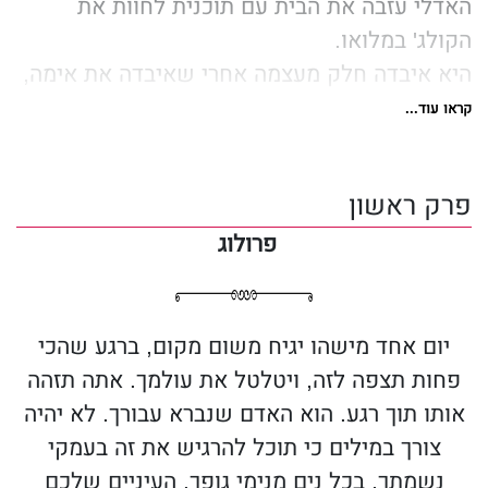
האדלי עזבה את הבית עם תוכנית לחוות את
הקולג' במלואו.
היא איבדה חלק מעצמה אחרי שאיבדה את אימה,
ואין לה פנאי לקשרים חדשים.
קראו עוד...
האדלי מצולקת מעברה, ורק רוצה חיים נורמליים.
היא רוצה ליהנות ולשכוח מהעבר שהיא משאירה
פרק ראשון
מאחור.
אבל החיים לא מתנהלים כמתוכנן, וכשהיא פוגשת
פרולוג
את אנדר הכול משתנה.
אנדר חי את החיים מהיי אחד לאחר.
יום אחד מישהו יגיח משום מקום, ברגע שהכי
הוא ילד רע עם עיניים כחולות מהפנטות
פחות תצפה לזה, ויטלטל את עולמך. אתה תזהה
והיסטוריה של החלטות גרועות.
אותו תוך רגע. הוא האדם שנברא עבורך. לא יהיה
הוא מעולם לא היה חלק מהתוכנית שלה, אבל אף
צורך במילים כי תוכל להרגיש את זה בעמקי
אחד מהם לא יכול להכחיש את מה שקורה
נשמתך, בכל נים מנימי גופך. העיניים שלכם