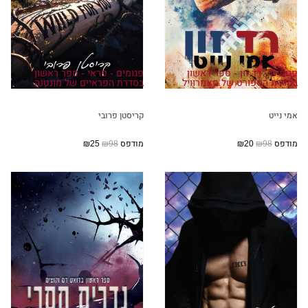
פגומים - רד זון - ספר ראשון
פגומים - פראי - ספר ראשון
בסדרת הספורט של סאמרוויל
בסדרת הפראיים של מונטנה
אמי נייט
קריסטן פרובי
מודפס
₪98
₪20
מודפס
₪98
₪25