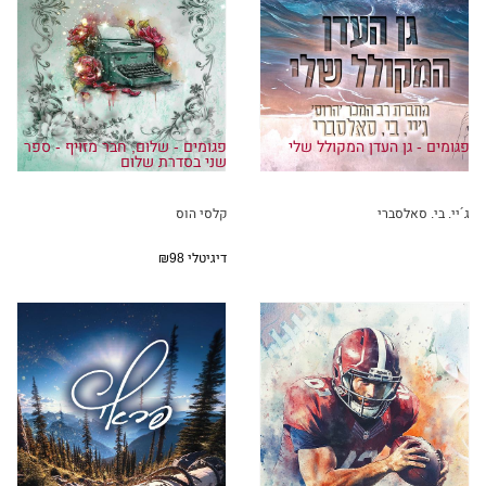
אני לבד ובדרך ללימודים.
וזה הולך להיות אש.
פגומים - גן העדן המקולל שלי
פגומים - שלום, חבר מזויף - ספר
שני בסדרת שלום
ג´יי. בי. סאלסברי
קלסי הוס
דיגיטלי
₪98