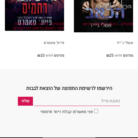
פגומים - הכול באשמת הכאב
פגומים - נדרים חסרי רחמים -
ספר ראשון בדואט דם וקוצים
אשלי ג´ייד
פיית' סאמרס
מודפס
₪98
₪25
מודפס
₪98
₪10
הירשמו לרשימת התפוצה של הוצאת לבבות
אני מאשר/ת קבלת דיוור פרסומי