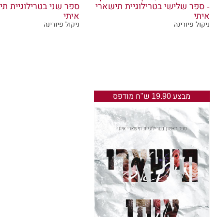
- ספר שלישי בטרילוגיית תישארי
ספר שני בטרילוגיית תי
משפתיה ה
איתי
איתי
ניקול פיורינה
ניקול פיורינה
ואפילו ל
על סף גי
של אבי, 
האזהרה ה
מבצע 19.90 ש"ח מודפס
לשלוח אות
אל תבינו 
במיוחד לא
באיזה של
בי, מעולם
זה היה בש