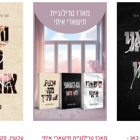
פרק ראשון
"נופלת דרך החשכה.
היא לא צורחת, לא קוראת לעז
יצאה מדעתה לפני זמן רב.
היא מעדיפה ליפול."
אוליבר מאסטרס
 לקחתי את אימי החורגת ברצינות כשאמרה שיום אחד
רי שמצאה ילד בארון שלי, ומעולם לא היה לי באמת 
ך.
את המפתחות ל—BMW3 היקרה שלה ונתקעתי איתה בדלת המוסך.
אס מההשתוללויות שלי, ותלתה את האשמה בכך שאבי וי
כאן -
מארז טרילוגיית תישארי איתי
עכשיו, פקח
א אותי. אבא שלי, הגבר הפשוט והפאסיבי־אגרסיבי ש