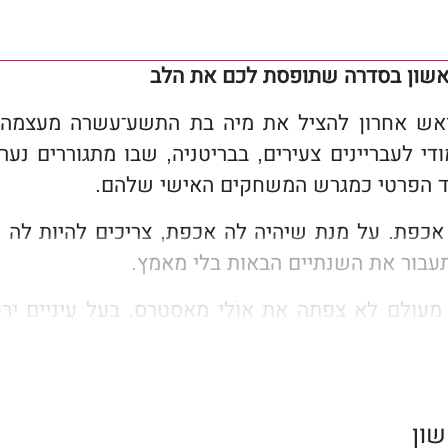
שון בסדרה שתופסת לכם את הלב
נואש אחרון להציל את מיה בת התשע־עשרה מעצמה, 
די לעבריינים צעירים, בבריטניה, שבו מתגוררים נער
 הפרטי כמגרש המשחקים האישי שלהם.
אכפת. על מנת שיהיה לה אכפת, צריכים להיות לה 
תעבור את השנתיים הבאות בלי מאמץ.
מעולם לא צפתה את אוֹלִי מאסטרס. בעל עיניים יר
 נמשכת אליו.
הנטיות הפסיכותיות שלה, היא יודעת שזה יכול לה
שישחרר אותה מעברה, או שהיא תהיה זאת שתהרוס או
ון