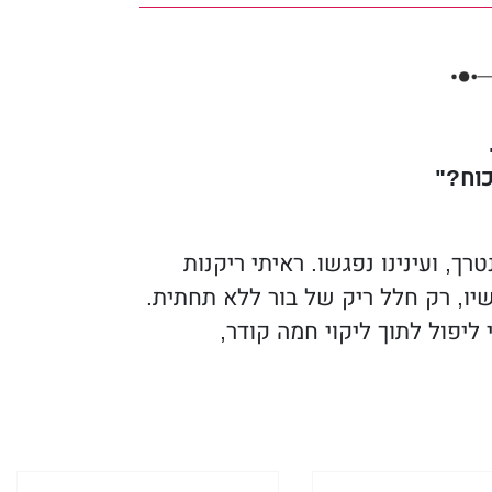
יים ועניינים מטרידים שעלולים לשמש
 שלכם בדרך שלא תמצאו בשום מקום
כוח?"
ם."
---
ב. סלסט, המחברת של
The
, ועינינו נפגשו. ראיתי ריקנות
יו, רק חלל ריק של בור ללא תחתית.
 ליפול לתוך ליקוי חמה קודר,
יאות כפיים סוערות!
" --
ק. דוסאל,
פעלות ממה שהסיפור הזה מכיל. הוא
פורר לחתיכות קטנות, ובכל זאת נותר