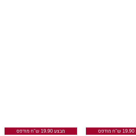
 המרירות העמדתי פנים שזו שקיעה.
ו לרגע, נלחמו באותו שקר שבו נלחם
ם היה מבורך באור, ולך זה לא הגיע
זמן, וחשבתי שבסוף, אוכל לעזוב
ל כעת הלב שלי הוא זה שהושאר
, עד שאתה הגעת.
פס
מבצע 19.90 ש"ח מודפס