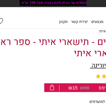
משלוח עד הבית חינם בקניה מעל 199 ש"ח.
מבצעים
יצירת קשר
תקנון
איתי
ם - תישארי איתי - ספר ראש
רי איתי
יורינה
פס
₪98
₪15
למועדפים