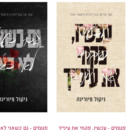
מעולם לא
פזיזה, אח
להתנהג כ
אז יום אחד, גנבתי 
לדיאן נמ
פגומים - עכשיו, פקחי את עינייך
פגומים - גם כשאני לא 
יהיה לרפ