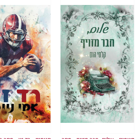
יפה, מתו
תלוי על 
משהו שלא
ליתר חלקי
המשיך באו
"החלטתי
— טוב, ה
לחלוטין,
בסדר הופ
וחיכיתי.
"
הספר הז
חלפו שתי
יודעים ש
ואז שלוש
כך הרגשת
ארבע.
הכיסא; פ
ואז הגב ש
מה שהיה ל
על המחב
עם המבט 
דבר. אילו