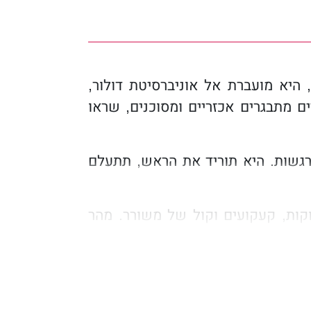
היא מועברת אל אוניברסיטת דולור,
ים מתבגרים אכזריים ומסוכנים, שראו
רגשות. היא תוריד את הראש, תתעלם
וקות, קעקועים וקול של משורר. מהר
סתיים באחת משתי דרכים – או שהוא
תו.