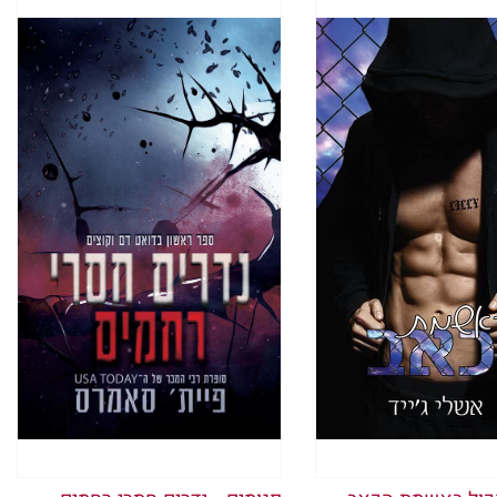
 שלה לפרטים ופיתוח הדמויות, היו
טומטי, כאילו אינו מסוגל להתחבר
ל ליבי עדיין לא היה מוכן לשחרר. הוא
אולי עיניך יחזרו להיות שלי, חשבתי
רה יחד שתי נשמות, השונות זו מזו
 טובים זה לזה, עד שכל הדברים שלא
 צופים בסרט מפחיד, כשאתם פשוט
ימה ומחכים לבלתי נמנע.
יבי המשיך לפעום.
 שם, בנשימה עצורה, על קצה
Goodreads
וזה לא היה הוגן. האם יכולתי להשלים
ל דבר שהיית נותן היה עדיף על שום