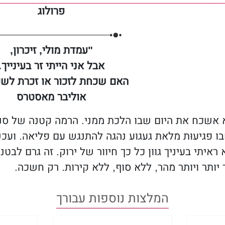
 תוכן למבוגרים, שפה למבוגרים, תכנים מיניים גרפ
פרולוג
תגובות רגשיות. הקריאה על אחריותכם בלבד.
על הספר
"עמדת מולי, זיכרון,
אבל אני הייתי זר בעינייך.
איתי מציג קו עלילה ייחודי, שמושך במיתרי הלב
האם שכחת לזכור או זכרת לש
אוליבר מאסטרס
ה בכנות לומר שזה
אחד הספרים שהכי אהבתי אי פע
אשכח את היום שבו הלכת ממני. הרמה קטנה של סנטרך
.
Truth About He
ו פגיעוּת מלאת געגוע נהגה להתנגש עם פליאה. ועכש
ראיתי בעיניך גוון כל כך חיוור של ירוק. זה גרם לבטני
ותר ויותר מהר, ללא סוף, ללא קירות. רק חשכה.
בו הספר הזה הוציא ממני
כל רגש שיש,
ראוי למח
של
A Bullet Between Us
.
קת ממבטי.
המלצות נוספות עבורך
ממש התייפחתי, בחלקים של הסיפור הזה, מרוב הת
ותיי, הדם בוורידיי, החמצן בריאותיי, הכול קרס, הת