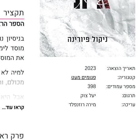
תקציר
הספר הרא
בניסיון 
מוסד לימו
את המוסד
תאריך הוצאה:
2023
למיה לא 
קטגוריה:
פגומים מעט
מכולם, ו
מספר עמודים:
398
תרגום:
יעל צוק
אבל היא 
עריכה:
מירה רוזנפלד
מאוד היא
קראו עוד...
אבל בשל 
יהיה זה 
פרק ראש