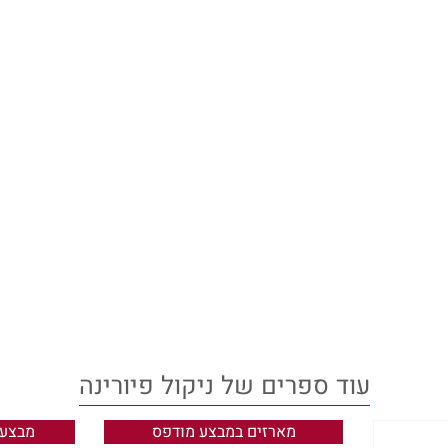
התמקדתי באופק הצהוב־כתום שמאחוריי עפעפיי, ודרך
יחידה הייתה מים שנקוו בזוויות עיניי. הדמעות נאבק
ם.
כולתי להחליף איתך מקומות, כי לא הגיע לי עולם שפע
ה מה שהגיע לי.
חשבתי שיהיה כיף איתך, שזו תהיה דרך להעביר את ה
 מאמץ. אני הייתי זו שדרכה ברגל גסה על לבבות, אב
מות שבניתי סביבי היו יציבות, בלתי ניתנות להריסה
 יותר חומות, ואתה לא היית, התחלתי להיחנק אט־אט.
עוד ספרים של ניקול פיורינה
ובר בך ובי, מעולם לא חשבתי שאתה תהיה זה שילך.
מארזים במבצע מודפס
מבצע 19.90 ש"ח מוד