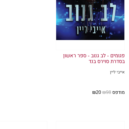
כוכבים. 
החמימות ה
ליבי הפוע
הלוואי שי
כלל.
פגומים - לב גנוב - ספר ראשון
אבל זה הי
בסדרת סוירס בנד
בהתחלה, 
אייבי ליין
אותך ללא
לדמם. החו
מודפס
₪98
₪20
וכשלא היו
כשהיה מד