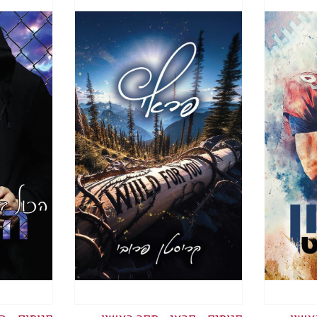
ק, מעוות וישאיר אתכם מתחננים לעוד. תשומת הלב
חוט השערה —החוט היה הלב שלי. הוא פעל על טייס או
 מהעולם הזה." -
הבלוג
Educated Book Freek
 גופי. שמעתי אותו הולם באוזניי, ורציתי שיפסיק, אב
תו מקצב סדיר, מסרב לוותר על מה שעמד ממש מולי. 
 ש
ניקול פיורינה היא גאונה בלספר סיפור
. היא חיב
תפללתי.
 וארגה סיפור כזה של אהבה. שני אנשים שלגמרי לא
כים להיות בסדר."
- הסופרת ג'. מרי.
ה היה חזק! אתם מכירים את ההרגשה הזאת כשאתם
 שניות.
משהו עומד לקרות, ואתם יושבים שם ועוצרים את הנש
. חיכיתי, שעה שגופי הלך ונחלש בשל הנתק ממך, ול
י כשקראתי את הספר הזה מתחילתו ועד סופו. ישבתי
שוט מחכה לזה, ובחיי שלא התאכזבתי." ---
 review
לך היה מופנה אליי.
נו, כבר לא היה קיים, אבל אני זכרתי הכול בבהירות, 
רת
החלול בעיניך, במקום הפליאה שהייתה שם? בוודאי, כ
 רק הסתובבת בחזרה. האם היית מבחין בי בכלל?