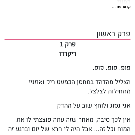
כמוני…
קראו עוד...
היא שם - בין הצללים, מתחת לפני השטח…
מחכה.
עד שאתה משחרר אותה
פרק ראשון
והאפלה משתלטת.
פרק 1
שמי ריקרדו דלוקה ויש שני דברים שאתם צריכים
ריקרדו
לדעת עליי.
הראשון – ליבי תמיד ידמם בגללה.
פופ. פופ. פופ.
רק בגללה.
הצליל מהדהד במחסן הכמעט ריק ואוזניי
השני – אני בנו של השטן בכבודו ובעצמו. ראש
מתחילות לצלצל.
משפחת הפשע המפחיד מכולם, איש שכמוהו לא
נודע.
אני נסוג ולוחץ שוב על ההדק.
כלומר… עד שאני הופעתי.
אין לכך סיבה, מאחר שזה עתה פוצצתי לו את
**
המוח וכל זה... אבל היה לי חרא של יום וברגע זה
ליבו של ריקרדו אולי מדמם בגללי, אבל ליבי