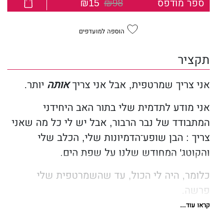
ספר מודפס
₪98
₪15
הוספה למועדפים
תקציר
אני צריך שמרטפית, אבל אני צריך
אותה
יותר.
אני מודע לתדמית שלי בתור האב היחידני
המתבודד של נבר הרבור, אבל יש לי כל מה שאני
צריך : הבן שופע־הדמיונות שלי, הכלב שלי
והקוטג' המחודש שלנו על שפת הים.
כלומר, היה לי הכול, עד שהשמרטפית שלי
פרשה.
קראו עוד...
הארוסה לשעבר של אחי, וונדי דארלינג, היא מורה