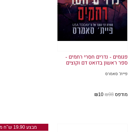
עם מהלומ
דמעות זו
והנשימה ש
לוחשת בי
לפתע אני 
אוכל להג
פגומים - נדרים חסרי רחמים -
לו, ולתב
ספר ראשון בדואט דם וקוצים
לפתע מישה
פיית' סאמרס
חמימות כל
מנסה להג
מודפס
₪98
₪10
ליל! אלה
מבצע 19.90 ש"ח מודפס