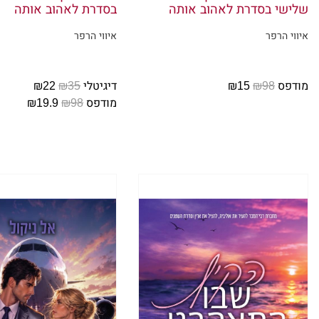
שלישי בסדרת לאהוב אותה
בסדרת לאהוב אותה
״ליל, תק
איווי הרפר
איווי הרפר
מצביעה ל
מתחילים ל
דיברנו על
מודפס
₪98
₪15
דיגיטלי
₪35
₪22
מודפס
₪98
₪19.9
נהרגו בתא
במקום מע
פשוטה בכ
העיניים ש
ורואה שסא
קוברת את 
איבדנו.
כאשר ההו
שנים רבות
אמנם סאש