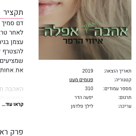
תקציר
דם סמיך מ
לאחר טרג
עצמן בגיה
להצטרף ל"
שמציעים ע
את אחותה 
תאריך הוצאה:
2019
קטגוריה:
פגומים מעט
האהבה חז
מספר עמודים:
310
תרגום:
יפעה הדר
בניסיון ל
קראו עוד...
עריכה:
לילך פלדמן
לעצמו לע
האימה שבו
ג׳ייק להת
פרק ראש