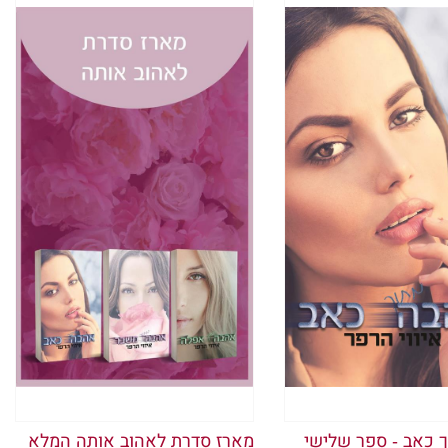
 המטוס נע על המסלול וצובר תאוצה
ר כלשהו בעולם.
ודה ארוזה והדרכון מונח בידיים
ה על מטוס ואעזוב את אוסטרליה,
ולם, והיום החלום הזה סוף סוף
גשות רוטטת בגופי כמו זיקוקי דינור,
וצצים לכל עבר; חלקם מדברים
שבים ומביטים לעבר מסלול ההמראה.
 לעשות דבר שעליו רק העזו לחלום.
אני מביטה מעבר לחולצה הלבנה שלי,
ית כאילו גם היא עומדת להתפוצץ
 כאב - ספר שלישי
מארז סדרת לאהוב אותה המלא