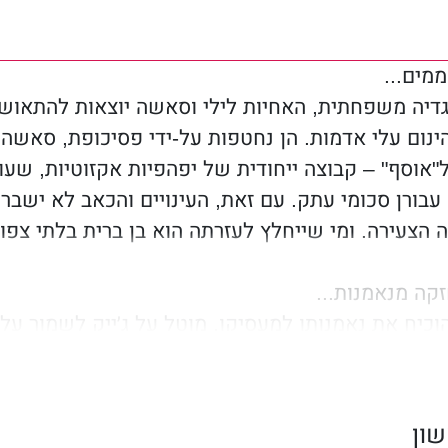
מים...
דיה משפחתית, האחיות לילי וסאשה יוצאות להתאוש
ינום עלי אדמות. הן נחטפות על-ידי פסיכופת, סאשה 
אוסף" – קבוצה ייחודית של יפהפיות אקזוטיות, שעו
בורן סכומי עתק. עם זאת, העינויים והכאב לא ישבר
הצעירה. ומי שייחלץ לעזרתה הוא בן ברית בלתי צפוי
קה מנאמנות...
הוכיח את נאמנותו למעסיקו, מוטל על ג׳ייק לשמור על
זור לה להציל את סאשה – לא אם ירצה לדבוק בתכנית
 הם נמצאים, הם זקוקים לנחמה. קשרים נוצרים ולבב
נגד לכך.
ון