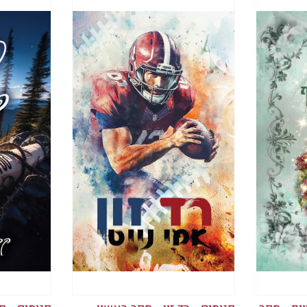
ת דלת נפתחת ומרגישה תנועה ליד הגוף שלי. נשימה
 מישהו. ״סאשה, את חייבת לגלות לנו מי עזר לך, אח
אני מכירה היטב גורם למיצי מרה לעלות ולאיים בהק
 את הראש ממנו ואומרת, ״לעולם לא אסגיר את מי שעז
לא ברורות. מה קורה ליכולת הדיבור שלי?
 ״טוב. אז נעשה את זה בדרך הקשה.״
ת ביני לביני. בהתחשב במה שעברתי עד עכשיו, חשבת
 באמצעות החבלים הכרוכים סביב שורשי כפות ידיי וה
ברגע שאני מנסה לעשות צעד אחד.
וא נוהם.
לי נמשכות כלפי מעלה והכתפיים שלי זועקות מכאב. 
חלוף על פני הגוש שנמצא שם. הוא לופת את המרפק ש
ץ בין החרכים הזעירים בעיניי הנפוחות ולהט השמש מכ
אוויר האוקיינוס המלוח ומרגישה בבריזה הצוננת. הוא