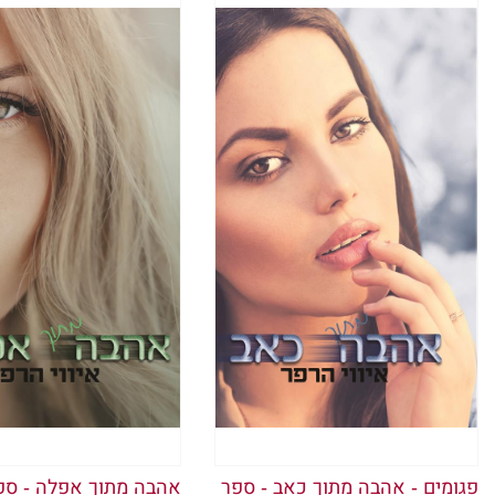
אני מתייש
עד שהוא 
אני מביטה
שלי. סוף 
הבית שלי.
מתגשם. אנ
ואני מוכ
אני מביט
בטלפון, 
אני תוהה
אני מרגי
אני רואה
פגומים - אהבה מתוך כאב - ספר
אהבה מתוך אפלה - ספ
מאושר.