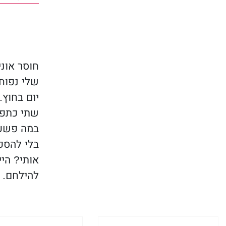
כשסודות 
עלולות לפ
חוסר אוני
שלי נפוחו
יום בחוץ
שתי כתפיו
במה פשעת
בלי להספ
אותי? היי
להילחם.
אינספור 
שזה לא ה
וזולגות במ