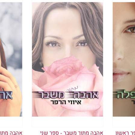
חופשייה ומשוחררת
בת ומביטה החוצה דרך חלון הזכוכית הענק, רואה איך
מתרומם באוויר וחוצה את השמים בדרכו למקום מסעי
 בתיקים שלי ופרפרים מתעופפים בבטני. סוף סוף המזו
סוף אני כאן, בנמל התעופה של סידני, ועוד מעט אעל
 אני אוהבת את הבית שלי, אבל תמיד חלמתי לטייל בע
י, לילי מורגן, עולה על מטוס כדי לטייל בעולם. ההתר
נה להראות לעולם עד כמה אני מאושרת.
ה סביבי במסוף נמל התעופה ורואה את האנשים המתר
זוג הורים מנסה להשקיט את הילדים, אחרים פשוט יו
 אם גם הם כמוני, משתאים נוכח העובדה שהם עומדים
שה תנועה ליד מכנסי הג׳ינס הקצרים שאני לובשת. כש
 שסאשה נועצת בי אצבע. אני מביטה באחותי. היא נרא
ר ראשון
אהבה מתוך משבר - ספר שני
אהבה מתוך