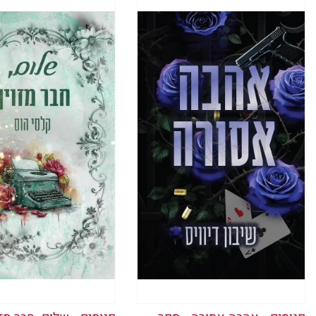
אני שומע
לי שיש שם
מחוספס ש
אני מפנה
מעוותות ו
הוא נאנח.
אני צוחק
אני מורמת
הברכיים 
״קומי,״ ה
הידיים ש
מצליחה ל
אור מתפוצ
מריחה את 