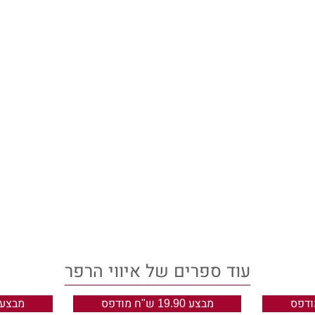
ה נוספת.
לגות מעיניי התפוחות ואני טועמת את המליחות על ה
לי כבדה. אני מרגישה כיצד הגוף שלי רופס. אני עי
רכתי מוחי. האפלה מתחילה לעטוף אותי.
שומעת צעקות מרחוק. אני מזהה את הקול. זוהי לילי
יד לה כמה אני אוהבת אותה. שתמיד הייתה האחות הג
וע ממנה שתמשיך להילחם.
ו הופך אותי. אני שומעת את קולה המתוק מדבר אליי
 כך כשהן עוטפות את הגוף שלי. בבית. אני סוף סוף ב
יד את המילים אלא שהפה שלי לא זז. אני זועקת את ה
 המחשבות האחרונות שחולפות בראשי כשהחשכה אופפת
עוד ספרים של איווי הרפר
פרק 1
מבצע 19.90 ש"ח מודפס
מבצע 19.90 ש"ח מוד