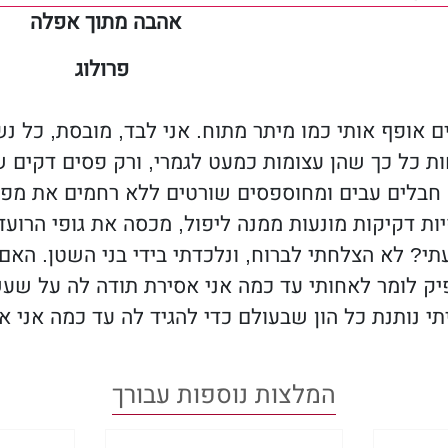
אהבה מתוך אפלה
מתגלים, הפיצוץ הבלתי נמנע מביא עימו השלכות עוצ
גוע קשות בג'ק ובלילי... או אפילו להביא למותם.
פרולוג
ם אופף אותי כמו מיתר מתוח. אני לבד, מובסת, כל נ
ת כל כך שהן עצומות כמעט לגמרי, ורק פסים דקים ש
. חבלים עבים ומחוספסים שורטים ללא רחמים את מפר
ת דקיקות מונעות ממנה ליפול, מכסה את גופי הרועד
י? לא הצלחתי לברוח, ונלכדתי בידי בני השטן. האם 
יק לומר לאחותי עד כמה אני אסירת תודה לה על שע
תי נותנת כל הון שבעולם כדי להגיד לה עד כמה אני 
מהלומות בראשי גורמות לו לכאוב כפי שלא כאב בעבר
המלצות נוספות עבורך
סוף. השפה שלי רוטטת והחזה שלי מתרחב בכבדות. דמ
ורד פניי.