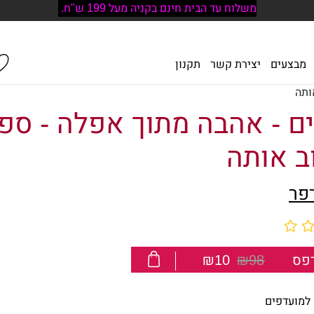
משלוח עד הבית חינם בקניה מעל 199 ש"ח.
מבצעים
יצירת קשר
תקנון
ותה
ם - אהבה מתוך אפלה - ספ
ב אותה
רפר
פס
₪98
₪10
למועדפים