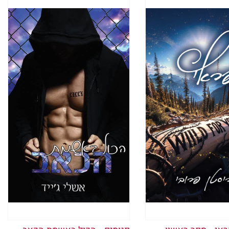
 חמה מלהיטה את הלחי שלי ומבהירה
רת המצב שלך רק ילך ויחמיר.״ קול
אה נוספת.
ר לי.״ אלא שהמילים יוצאות
י שכבר היינו בדרך הקשה.
וא מתחיל לצעוד. אני נופלת על
אנקה מנסה להימלט מגרוני אבל לא
לי וגורר אותי אחריו.
ה בעורי. אני מבינה שאני בחוץ. אני
 ממשיך להצעיד אותי לרגע ואז עוצר.