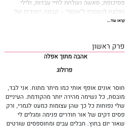
פסיכופת, סאשה נשלחת לחיי עבדות, ולילי
נאלצת להצטרף ל"אוסף" – קבוצה ייחודית של
יפהפיות אקזוטיות, שעוברות התעללות בידי גברים
קראו עוד...
עשירים שמציעים עבורן סכומי עתק. עם זאת,
העינויים והכאב לא ישברו את לילי, שתעשה הכול
פרק ראשון
כדי להציל את אחותה הצעירה. ומי שייחלץ
לעזרתה הוא בן ברית בלתי צפוי.
אהבה מתוך אפלה
האהבה חזקה מנאמנות...
פרולוג
בניסיון להוכיח את נאמנותו למעסיקו, מוטל על
ג׳ייק לשמור על לילי הסוררת. הוא לא יכול
חוסר אונים אופף אותי כמו מיתר מתוח. אני לבד,
להרשות לעצמו לעזור לה להציל את סאשה – לא
מובסת, כל נשימה מהירה יותר מהקודמת. העיניים
אם ירצה לדבוק בתכניתו שלו. אבל בעולם האפל
שלי נפוחות כל כך שהן עצומות כמעט לגמרי, ורק
ומטיל האימה שבו הם נמצאים, הם זקוקים
פסים דקים של אור חודרים פנימה ומגלים לי
לנחמה. קשרים נוצרים ולבבות מתחברים למרות
שאור יום בחוץ. חבלים עבים ומחוספסים שורטים
ניסיונותיו של ג׳ייק להתנגד לכך.