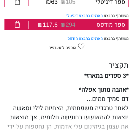
ספר דיגיטלי
₪105
₪63
משתתף במבצע
מארזים במבצע דיגיטלי
ספר מודפס
₪294
₪117.6
משתתף במבצע
מארזים במבצע מודפס
הוספה למועדפים
תקציר
*3 ספרים במארז*
*אהבה מתוך אפלה*
דם סמיך ממים...
לאחר טרגדיה משפחתית, האחיות לילי וסאשה
יוצאות להתאושש בחופשה חלומית, אך מוצאות
את עצמן בגיהינום עלי אדמות. הן נחטפות על-ידי