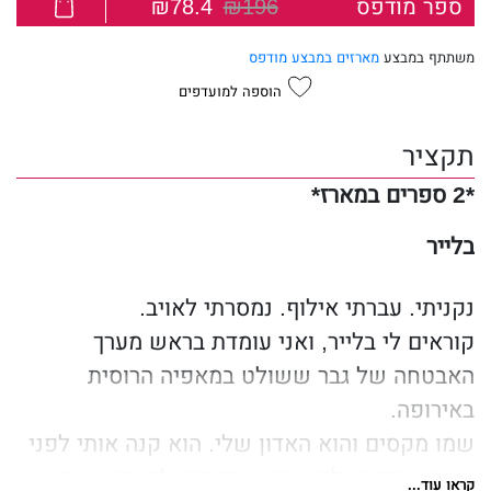
ספר מודפס
₪196
₪78.4
משתתף במבצע
מארזים במבצע מודפס
הוספה למועדפים
תקציר
*2 ספרים במארז*
בלייר
נקניתי. עברתי אילוף. נמסרתי לאויב.
קוראים לי בלייר, ואני עומדת בראש מערך
האבטחה של גבר ששולט במאפיה הרוסית
באירופה.
שמו מקסים והוא האדון שלי. הוא קנה אותי לפני
עשר שנים ואילף אותי באכזריות להעריץ אותו
קראו עוד...