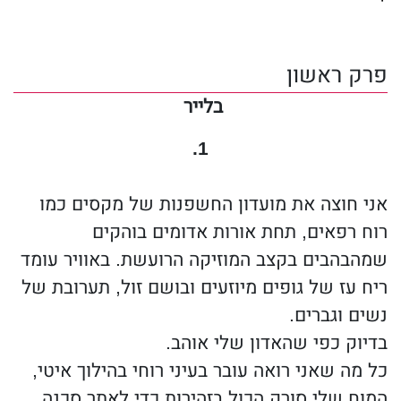
ולהגן עליו. ואני הגנתי עליו. הרגתי את כל מי
שניסה לפגוע בו. את כולם, פרט לאיש שלו הוא
פרק ראשון
השאיל אותי. האיש שמאיים לשבור אותי ואת כל
מה שאני מאמינה בו.
בלייר
כדי לקרוא את סיפורי, תצטרכו קיבה חזקה ולב
1.
חזק. כי הסיפור שלי - תאמינו לי - הוא לא סיפור
אגדה.
אני חוצה את מועדון החשפנות של מקסים כמו
מככב ברשימת עשרים רבי המכר הבינלאומיים
רוח רפאים, תחת אורות אדומים בוהקים
באמזון
שמהבהבים בקצב המוזיקה הרועשת. באוויר עומד
"אוהבת את הספר הזה! דמויות מעניינות, עלילה
ריח עז של גופים מיוזעים ובושם זול, תערובת של
מפתיעה והרבה אקשן! ממש מרגישים את הקשר
נשים וגברים.
שמתפתח עם הזמן בין צ´רלי ובלייר" אנה זאירס,
בדיוק כפי שהאדון שלי אוהב.
סופרת (המככבת ברשימת רבי המכר של הניו יורק
כל מה שאני רואה עובר בעיני רוחי בהילוך איטי,
טיימס)
המוח שלי סורק הכול בזהירות כדי לאתר סכנה