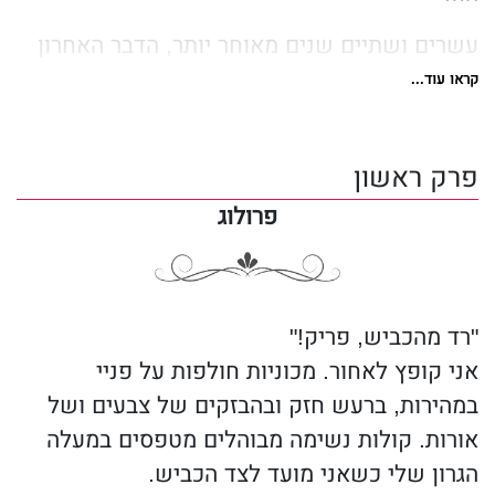
עשרים ושתיים שנים מאוחר יותר, הדבר האחרון
שציפיתי לו היה שהחתיכה החסרה הזו תשוב
קראו עוד...
בחזרה.
שמו הוא אוליבר לינץ´, וזהו הסיפור שלו.
פרק ראשון
פרולוג
זהו הסיפור שלנו.
אודות המחברת
"רד מהכביש, פריק!"
אני קופץ לאחור. מכוניות חולפות על פניי
ג´ניפר הרטמן חיה בצפון אילינוי, עם גיבור
במהירות, ברעש חזק ובהבזקים של צבעים ושל
הרומנים האישי שלה ושלושה ילדים. כשהיא לא
אורות. קולות נשימה מבוהלים מטפסים במעלה
כותבת סיפורי אהבה מותחים, קרוב לוודאי שהיא
הגרון שלי כשאני מועד לצד הכביש.
מנסה למצוא את כל הדרכים, בהן תוכל לשבור לכן