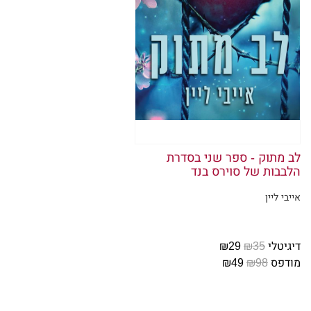
והם יתעצב
"אסע לקל
את המפתח
אני נאנחת
הוא יוצא
אני מביט
שלי נפטר
לב מתוק - ספר שני בסדרת
כזה, אבל
הלבבות של סוירס בנד
אלכוהול 
אייבי ליין
פאב אירי 
סליחה, נ
דיגיטלי
₪35
₪29
היא מתה.
מודפס
₪98
₪49
אני מוחה 
הצלחתי ל