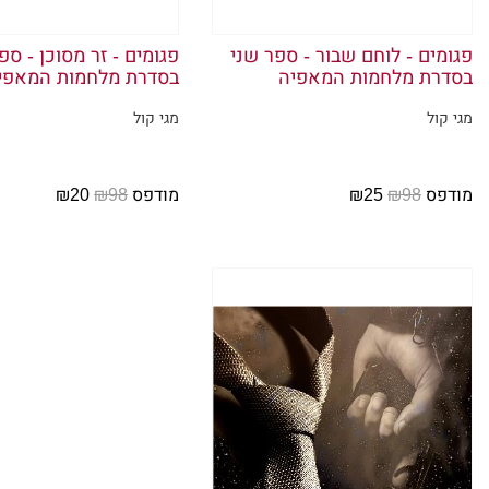
נקודה. למ
העולם שבח
פגומים - לוחם שבור - ספר שני
פגומים - זר מסוכן - ספ
בסדרת מלחמות המאפיה
בסדרת מלחמות המאפי
מושפע ממ
מגי קול
מגי קול
הוא הורג 
את העיני
נערה צעי
מודפס
₪98
₪25
מודפס
₪98
₪20
האחים של
או'מאלי.
או אחרת,
סבתא שלי 
לא יהיה 
גופו.
הלוואי שה
ראיתי אות