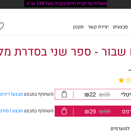
משלוח עד הבית חינם בקניה מעל 199 ש"ח.
מבצעים
יצירת קשר
תקנון
 שבור - ספר שני בסדרת מ
טלי
₪35
₪22
משתתף במבצע
מבצע! דיגיטלי 22 
פס
₪98
₪29
משתתף במבצע
מבצע ! מודפס 29 
למועדפים