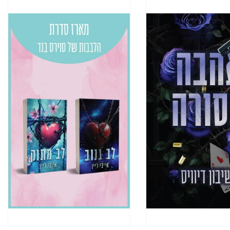
נשמתך. זאת שמעולם לא מכחישה מה
ניתן לדמיין!
 יותר מדי בלוויה של אחיה הגדול
 הבחינו בכך שהיא השתכרה. הלכתי
יי, ולא מזירת האיגרוף. "הרגת
רה."
שהוא יצא אחריו תהיה נורה. היא גם
ה יסתיים.
ת מוחי במשך כל היום.
מיר היא שהוא רוח רפאים. הוא מופיע
 יגרום לכם להזדקק לכוס מים קרים.-
ו. הדרך היחידה לגבור על הרוע
גרום נזק לאדם שאתה אוהב יותר
שאתה משתנה והופך לכל מה שאתה