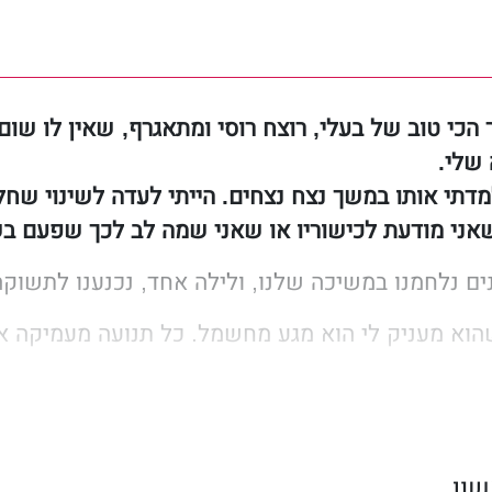
 הכי טוב של בעלי, רוצח רוסי ומתאגרף, שאין לו ש
שלי.
מדתי אותו במשך נצח נצחים. הייתי לעדה לשינוי שח
שאני מודעת לכישוריו או שאני שמה לב לכך שפעם בש
ם נלחמנו במשיכה שלנו, ולילה אחד, נכנענו לתשוקה
הוא מעניק לי הוא מגע מחשמל. כל תנועה מעמיקה א
ו רק אנחנו, החיים היו מושלמים.
ער, האיחוד בינינו מצמיד מטרות אל גבינו מצד
הובים עלינו בסיכון גדול ביותר. מלחמות מצד כל א
ון