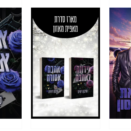
א האדם היחיד בעולם שמסוגל להתבונן פנימה לתוך 
יא אמנית בלספר סיפור, שמעניק לקוראים יותר ממה ש
גל לעשות, אבל בכל זאת לא בורחת.
דרידס.
ו פעם שיחה. תפסתי אותה ברגע של חולשה. היא שתתה
אן ושאר האחים שלו היו במצוקה גדולה מדי, ולכן לא
ן נורה ובוריס – אין דברים כאלה! הם כמו מגנטים.
דאג. היא אמרה לי שהיא יכולה לראות את הרוצח שבעינ
ודרידס.
יתי את השינוי שחל בך לפני שנים. היית בן שבע־עש
ע לזאמיר, תחושת הבטן שלי אומרת לי שהאדם הראשון 
 הרבה אקשן, שהרגשתי כאילו זה סרט, ולא רציתי שז
 הילד שלי. הדברים שהוא עלול לעשות לה, צורבים א
 להרוג אותו לפני שיצליח להגיע אליה. הבעיה עם זא
אמזון.
י שמתחשק לו.
ם לכם לצחוק, הוא יגרום לכם לבכות, וללא ספק הוא
יסיתי לא לאפשר לשטן להשתלט עליי, איאלץ לאפשר ל
. – גודרידס.
ף עוד דלק למדורה. זאמיר לימד אותי את זה.
אתה הופך להיות יותר סדיסט מהשטן עצמו, בלי שזה י
ם אתה באמת יכול לשמור על כל מה שטוב בחייך כ