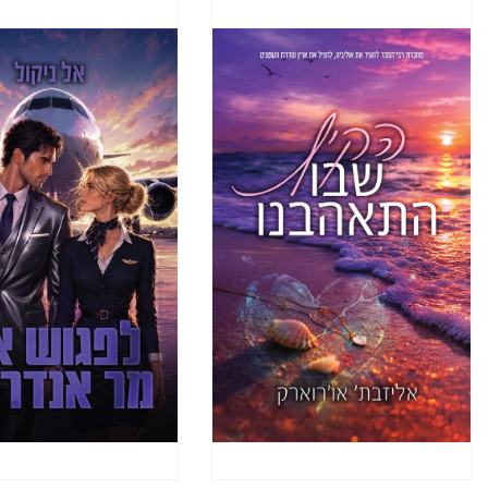
כאילו הי
מגי קול ה
שאתה מסו
בילי ק. גו
הייתה לנ
שון. קילי
הכימיה בי
אחריה, מו
ברוק ס. ג
אנשים. רא
בכל הנוג
יש כל כך
נושאת את
אני מוכרח
מרינה מ. 
ונעלם מת
הספר יגרו
למרות שנ
ג´ניפר ו.
היא להוסי
אבל איך 
מכול? הא