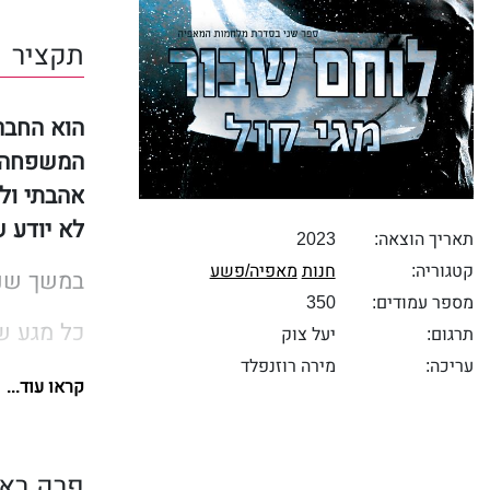
תקציר
הוא החבר
המשפחה 
אהבתי ול
לא יודע 
תאריך הוצאה:
2023
קטגוריה:
חנות
מאפיה/פשע
במשך שני
מספר עמודים:
350
כל מגע ש
תרגום:
יעל צוק
עריכה:
מירה רוזנפלד
אילו היינ
קראו עוד...
למרבה הצ
האנשים הא
פרק ראש