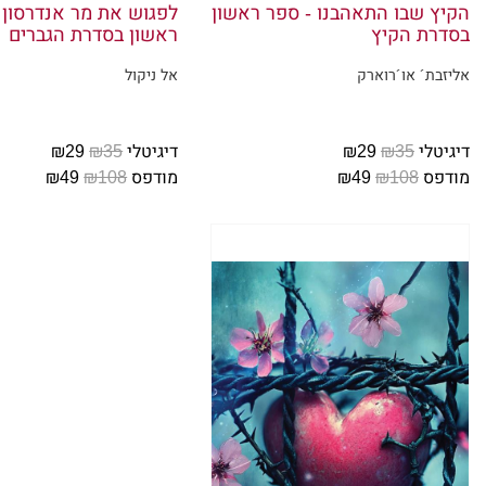
הקיץ שבו התאהבנו - ספר ראשון
מתעב?
לפגוש את מר אנדרסון 
בסדרת הקיץ
ראשון בסדרת הגברים
צמרמורת א
אליזבת´ או´רוארק
אל ניקול
לתהות אם
בדרך אחר
להמשיך ל
דיגיטלי
₪35
₪29
דיגיטלי
₪35
₪29
מודפס
₪108
₪49
מודפס
₪108
₪49
"נגמר לנו
אני עוצמת
דקלאן נאנ
אני פוקחת