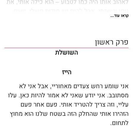
לאהוב אותו היה כמו לטבוע – הוא כילה אותי, את
גופי ונשמתי. אבל להייז יש סודות משלו. ושום
קראו עוד...
דבר לא יכול להכין אותי לפיסות המזעזעות של
העבר שלנו שאיימו לקרוע אותנו לגזרים.
כשהאמת תתגלה, האם אהבתנו תספיק כדי להגן
פרק ראשון
עלינו מפני הסערה?
השושלת
הייז
אני שומע רחש צעדים מאחוריי, אבל אני לא
מסתובב. אני יודע שאני לא אמור להיות כאן. עלו
עליי, וזה צריך להטריד אותי. פעם אחר פעם
הזהירו אותי שהחלק הזה בשטח שלנו הוא מחוץ
לתחום.