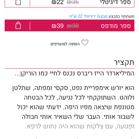
ספר דיגיטלי
₪35
₪22
משתתף במבצע
מבצע! דיגיטלי 22 ש"ח
ספר מודפס
₪98
₪39
הוספה למועדפים
תקציר
המיליארדר הייז ריברס נכנס לחיי כמו הוריקן...
הוא יורש אימפריית נפט, סקסי ומפתה, שתלטן
ולוהט. השתוקקתי לכל נגיעה, לכל הבטחה
מטונפת שיצאה מפיו היפה. ידעתי שהוא יכול
לשבור אותי. העבר שלי השאיר אותי חבולה
ופגועה, עם צלקות שהוא היה נחוש לרפא.