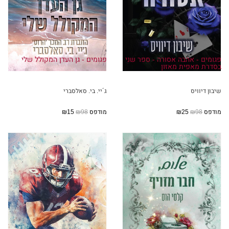
משתמשת בכספים אלה למטרה אחת בלבד —
למצוא את האיש שהרג אותי. כשאמצא אותו,
אהרוג אותו מייד בחזרה.
פגומים - אהבה אסורה - ספר שני
פגומים - גן העדן המקולל שלי
בסדרת מאפית מאזון
שיבון דיוויס
ג´יי. בי. סאלסברי
מודפס
₪98
₪25
מודפס
₪98
₪15