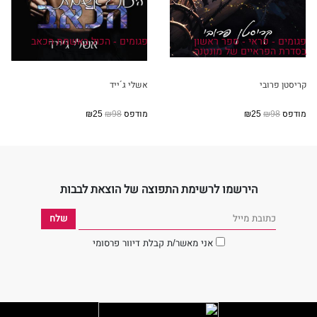
פגומים - פראי - ספר ראשון
פגומים - הכול באשמת הכאב
בסדרת הפראיים של מונטנה
קריסטן פרובי
אשלי ג´ייד
מודפס
₪98
₪25
מודפס
₪98
₪25
הירשמו לרשימת התפוצה של הוצאת לבבות
אני מאשר/ת קבלת דיוור פרסומי