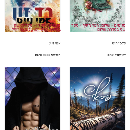
פגומים - שלום, חבר מזויף - ספר
פגומים - רד זון - ספר ראשון
שני בסדרת שלום
בסדרת הספורט של סאמרוויל
קלסי הוס
אמי נייט
דיגיטלי
₪98
מודפס
₪98
₪20