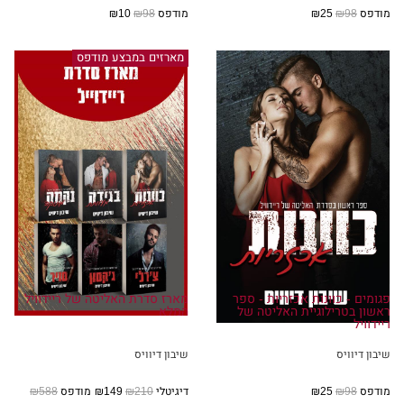
מודפס
₪98
₪25
מודפס
₪98
₪10
מארזים במבצע מודפס
פגומים - כוונות אכזריות - ספר
מארז סדרת האליטה של ריידוויל
ראשון בטרילוגיית האליטה של
המלא
ריידוויל
שיבון דיוויס
שיבון דיוויס
מודפס
₪98
₪25
דיגיטלי
₪210
₪149
מודפס
₪588