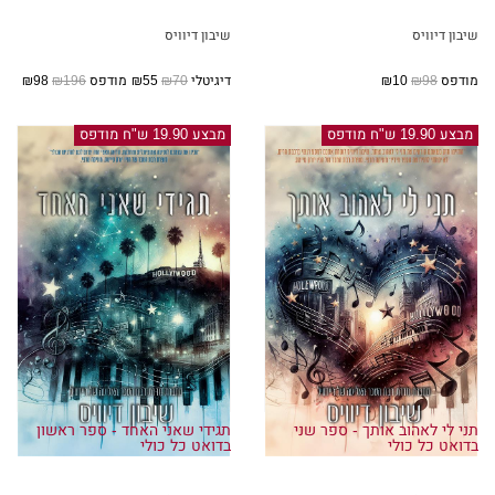
שיבון דיוויס
שיבון דיוויס
מודפס
₪98
₪10
דיגיטלי
₪70
₪55
מודפס
₪196
₪98
מבצע 19.90 ש"ח מודפס
מבצע 19.90 ש"ח מודפס
תני לי לאהוב אותך - ספר שני
תגידי שאני האחד - ספר ראשון
בדואט כל כולי
בדואט כל כולי