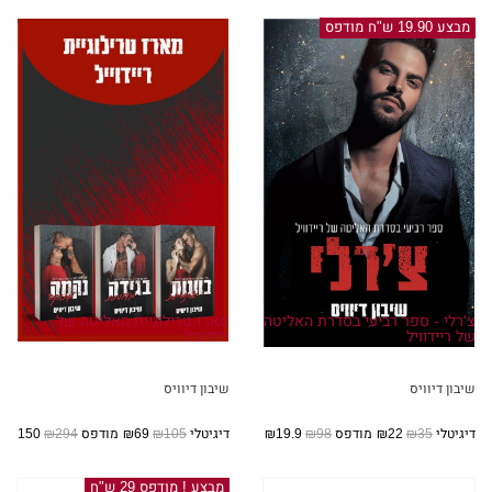
מבצע 19.90 ש"ח מודפס
צ'רלי - ספר רביעי בסדרת האליטה
מארז טרילוגיית האליטה של
של ריידוויל
ריידוויל
שיבון דיוויס
שיבון דיוויס
דיגיטלי
₪35
₪22
מודפס
₪98
₪19.9
דיגיטלי
₪105
₪69
מודפס
₪294
₪150
מבצע ! מודפס 29 ש"ח