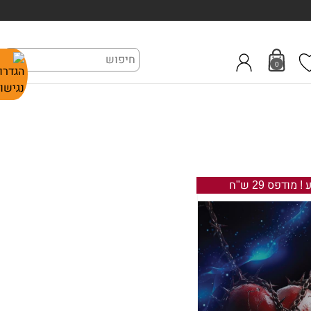
0
 מודפס 29 ש"ח