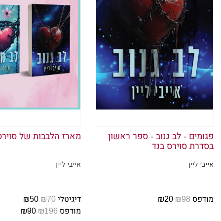
פגומים - לב גנוב - ספר ראשון
מארז הלבבות של סוירס
בסדרת סוירס בנד
אייבי ליין
אייבי ליין
מודפס
₪98
₪20
דיגיטלי
₪70
₪50
מודפס
₪196
₪90