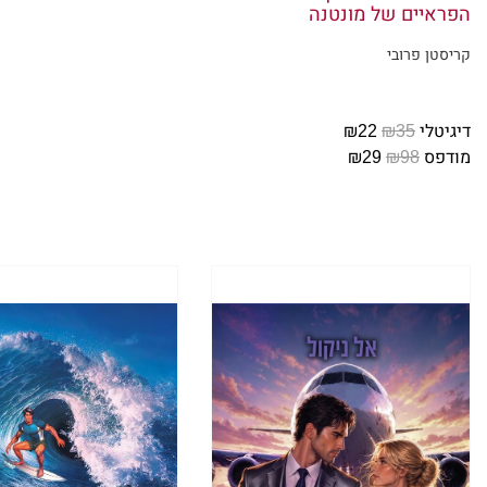
הפראיים של מונטנה
"אתה מחל
קריסטן פרובי
אני מחיי
דיגיטלי
₪35
₪22
ברוכים הבאים 
מודפס
₪98
₪29
"מספר הת
נולדו של
בארבעת ה
"באיזו תד
"פעם בשנ
מביטה אל