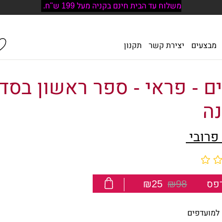
משלוח עד הבית חינם בקניה מעל 199 ש"ח.
מבצעים
יצירת קשר
תקנון
ם - פראי - ספר ראשון בס
נה
פרובי
פס
₪98
₪25
למועדפים