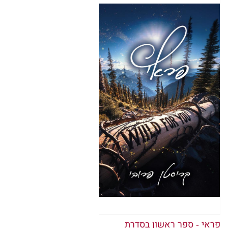
היא רעבה
"אל תדאגי
לך גם שלו
אני נאנח
"אבל, יל
אני בולע
"לעזאזל. 
פראי - ספר ראשון בסדרת