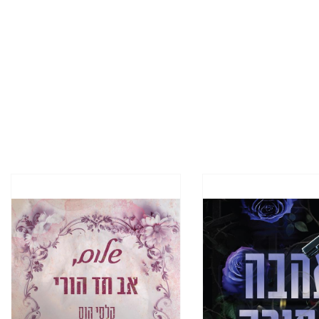
כן, אני אחת מהתושבים החדשים ששינו את מספר התושבים מ־8,731. עברתי לכאן בדצמבר ומאז
," הוא מודיע לי. אני מהנהנת,
בודה.