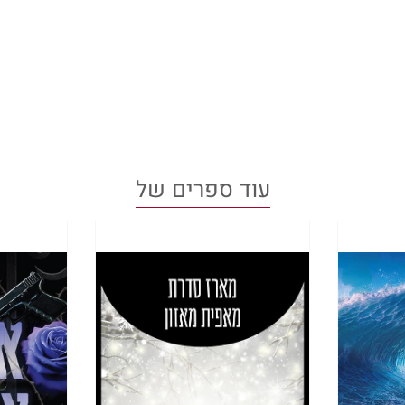
ארין
יף את השלט!"
כת אל האיש שמבריג את השלט החדש.
לעמק ביטרוט, 8,746 תושבים.
ושבים השתנה שוב," הוא קורא לעברי, ואני מהנהנת.
עוד ספרים של
ושה תינוקות, ומשפחות חדשות אחדות עברו לעיירה.
חודשים האחרונים בלבד.
ירות אתה מחליף אותו?" אני קוראת בחזרה.
ה, כשחם מספיק כדי לטפס על סולם מבלי לקפוא למוות
 השלט בסיפוק פעם נוספת וממשיכה ללכת בדרכי לע