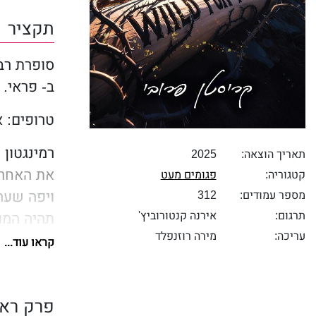
תקציר
סופרת רב
ב- פראי.
טרופים: א
רמינגטון 
תאריך הוצאה:
2025
את האחריו
קטגוריה:
פגומים מעט
ויפה שעה
מספר עמודים:
312
תרגום:
אירנה קנטורוביץ'
תהיה המו
עריכה:
מירה רוזנפלד
קראו עוד...
ארין מונ
הגדולה ו
ביטרוט, 
פרק ראש