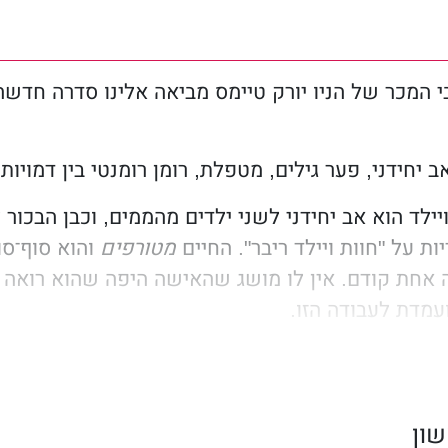
י המכר של הניו יורק טיימס מביאה אלינו סדרה חדש
ב יחידני, פער גילים, מטפלת, רומן רומנטי בין דמויות
ויילד הוא אב יחידני לשני ילדים מהממים, וכבן הבכו
ת על "חוות ויילד ריבר". החיים
מטורפים
והוא סוף־סו
 אחת קודם. אין לו מושג שהאישה היפה שהוא רואה 
עמדת לעבודה הזו.
טגומרי לא יכלה לעזוב את סיאטל מהר מספיק. זה לא
הקולנית, אבל החיים בעיר הגדולה פשוט אינם מתאימ
היא ידעה שהיא נמצאת ב
בית
. היא אוהבת את הקצב האי
ון