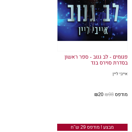
"מר ויילד
אני מנשק
"איך קורא
"הולי," א
פגומים - לב גנוב - ספר ראשון
"זה נחמד
בסדרת סוירס בנד
אייבי ליין
אני מהנהן
פקוחות, ו
מודפס
₪98
₪20
"את התינו
הטובים בי
אני מוחה
מבצע ! מודפס 29 ש"ח