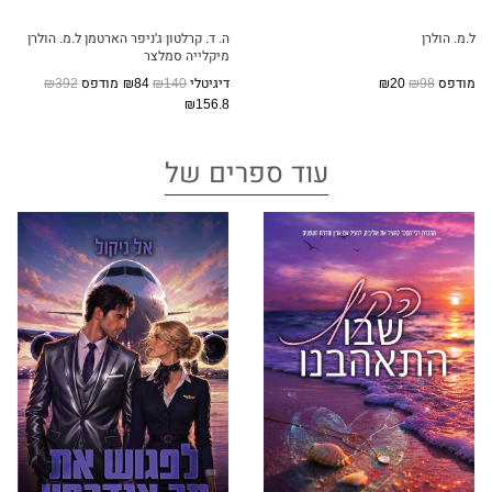
ל.מ. הולרן
ה. ד. קרלטון
ג'ניפר הארטמן
ל.מ. הולרן
מיקלייה סמלצר
מודפס
₪98
₪20
דיגיטלי
₪140
₪84
מודפס
₪392
₪156.8
עוד ספרים של