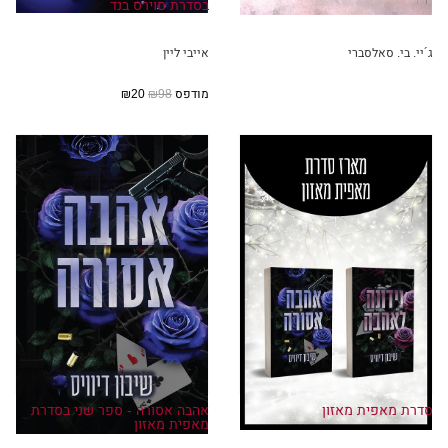
בסדרת סוירס בנד
ג´יי. בי. סאלסברי
אייבי ליין
מודפס
₪98
₪20
סדרת מאפית מאזון
אהבה אסורה - ספר שני בסדרת
מאפית מאזון