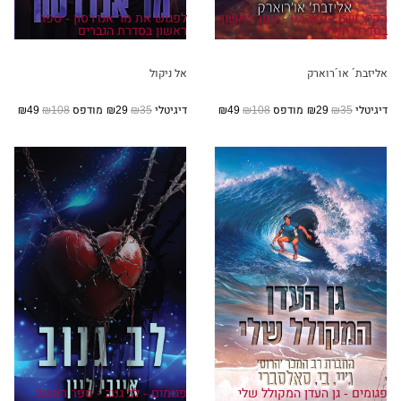
הקיץ שבו התאהבנו - ספר ראשון
לפגוש את מר אנדרסון - ספר
בסדרת הקיץ
ראשון בסדרת הגברים
אליזבת´ או´רוארק
אל ניקול
דיגיטלי
₪35
₪29
מודפס
₪108
₪49
דיגיטלי
₪35
₪29
מודפס
₪108
₪49
פגומים - גן העדן המקולל שלי
פגומים - לב גנוב - ספר ראשון