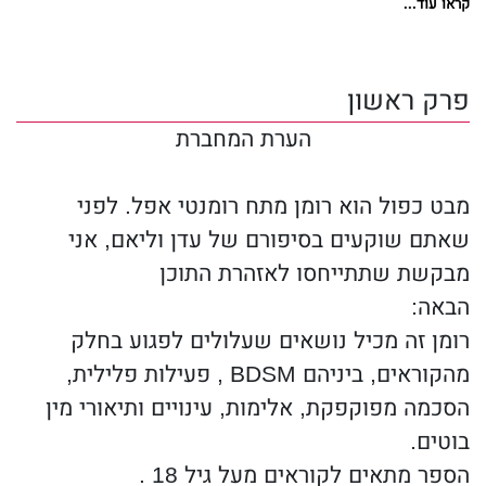
קראו עוד...
פגישה, מקרית לכאורה, עם זרה שנראית בדיוק
כמוה משנה את חייה באופן שלא יכלה להעלות
פרק ראשון
בדעתה, הורסת את עולמה המוכר ומנפצת את כל
הידוע לה על עברה.
הערת המחברת
הדבר הקבוע היחיד בעולמה הקורס הוא ליאם
מבט כפול הוא רומן מתח רומנטי אפל. לפני
רורק, גבר שיצריו האפלים עוצמתיים לא פחות
שאתם שוקעים בסיפורם של עדן וליאם, אני
מהעדינות שהוא מרעיף עליה. אבל ליאם אינו רק
מבקשת שתתייחסו לאזהרת התוכן
אומן ומאסטר בחדר המיטות – הוא גם אומן
הבאה:
השקרים.
רומן זה מכיל נושאים שעלולים לפגוע בחלק
מהקוראים, ביניהם BDSM , פעילות פלילית,
חשיפת האמת עלולה לגבות מעדן את חייה.
הסכמה מפוקפקת, אלימות, עינויים ותיאורי מין
את משפחתה.
בוטים.
הספר מתאים לקוראים מעל גיל 18 .
את אהבתה.