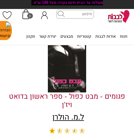
משלוח עד הבית חינם בקניה מעל 199 ש"ח.
0
דף הבית
>
פגומים - מבט כפול - ספר ראשון בדואט ויז'ן
חנות
אודות לבבות
קטגוריות
מבצעים
יצירת קשר
תקנון
פגומים - מבט כפול - ספר ראשון בדואט
ויז'ן
ל.מ. הולרן