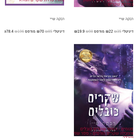
בסדרת שקרים
רבקה שיי
רבקה שיי
דיגיטלי
₪35
₪22
מודפס
₪98
₪19.9
דיגיטלי
₪85
₪70
מודפס
₪196
₪78.4
פגומים - הספר שקרים כובלים
והנובלה שקרים הורסים - ספר שני
ונובלה