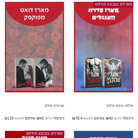
מארזים במבצע מודפס
מארז סדרת האנגלים המלא
מארז דואט מפוקפק
אילזה מאדן-מילס
שרמיין פולס
דיגיטלי
₪70
₪42
מודפס
₪196
₪78.4
דיגיטלי
₪70
₪42
מודפס
₪196
₪110
מארזים במבצע מודפס