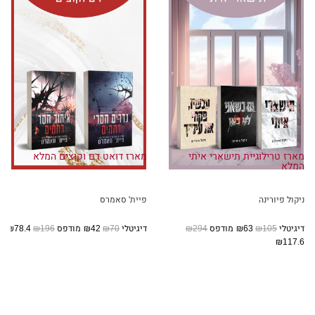
מארז טרילוגיית תישארי איתי
מארז דואט דם וקוצים המלא
המלא
ניקול פיורינה
פיית' סאמרס
דיגיטלי
₪105
₪63
מודפס
₪294
דיגיטלי
₪70
₪42
מודפס
₪196
₪78.4
₪117.6