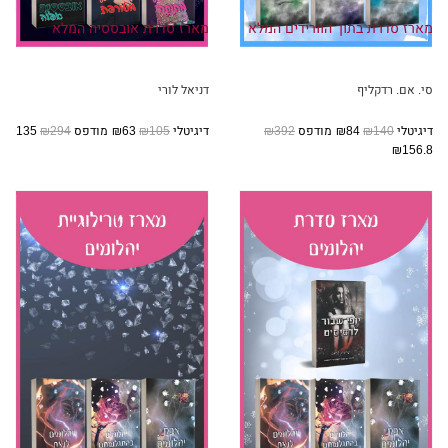
מארז סדרת בתוך הוורידים המלא
מארז סדרת אובססיה המלא
סי. אם. רדקליף
דניאל לורי
דיגיטלי
₪140
₪84
מודפס
₪392
דיגיטלי
₪105
₪63
מודפס
₪294
₪135
₪156.8