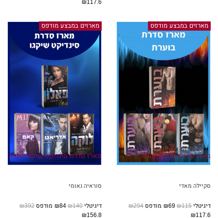
₪117.6
מארזים במבצע מודפס
מארזים במבצע מודפס
מארז סדרת בוערת המלא
מארז סדרת סינדיקט שיקגו המלא
סקיילה מאדי
סוראיה נאומי
דיגיטלי
₪115
₪69
מודפס
₪294
דיגיטלי
₪140
₪84
מודפס
₪392
₪156.8
₪117.6