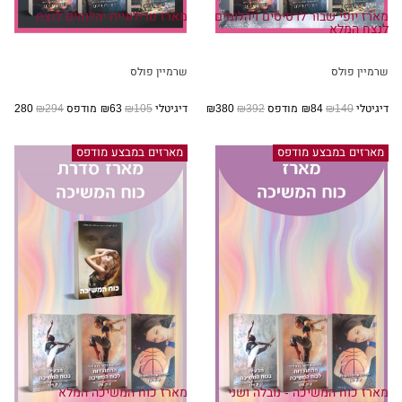
מארז יופי שבור לרסיסים ויהלומים
מארז טרילוגיית יהלומים לנצח
לנצח המלא
שרמיין פולס
שרמיין פולס
דיגיטלי
₪140
₪84
מודפס
₪392
₪380
דיגיטלי
₪105
₪63
מודפס
₪294
₪280
מארזים במבצע מודפס
מארזים במבצע מודפס
מארז כוח המשיכה - נובלה ושני
מארז כוח המשיכה המלא