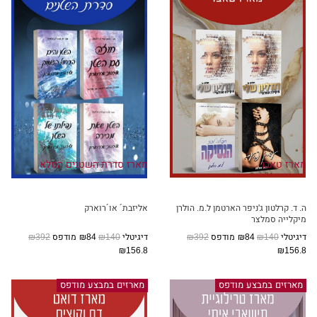
מארז טאבו
מארז סדרת השטנים המלא
ה. ד. קרלטון
ג'ניפר הארטמן
ל.מ. הולרן
אליזבת´ או´רוארק
מיקלייה סמלצר
דיגיטלי
₪140
₪84
מודפס
₪392
דיגיטלי
₪140
₪84
מודפס
₪392
₪156.8
₪156.8
מארזים במבצע מודפס
מארזים במבצע מודפס