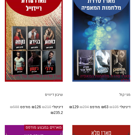
מארז סדרת מלחמות המאפיה
מארז סדרת האליטה של ריידוויל
המלא
המלא
מגי קול
שיבון דיוויס
דיגיטלי
₪105
₪63
מודפס
₪294
₪129
דיגיטלי
₪210
₪126
מודפס
₪588
₪235.2
מארזים במבצע מודפס