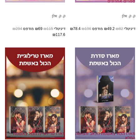
ספרים אחרונים
ק. ק. אלן
ק. ק. אלן
דיגיטלי
₪82
₪49.2
מודפס
₪196
₪78.4
דיגיטלי
₪115
₪69
מודפס
₪294
₪117.6
מארז הכול באשמת הכאב והבושה
מארז טרילוגיית הכול באשמת
המלא
הבושה