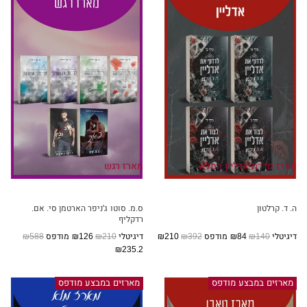
מארז סדרת אדליין המלא
מארז רגש
ה. ד. קרלטון
ס.מ. סוטו
ג'ניפר הארטמן
סי. אם.
רדקליף
דיגיטלי
₪140
₪84
מודפס
₪392
₪210
דיגיטלי
₪210
₪126
מודפס
₪588
₪235.2
מארזים במבצע מודפס
מארזים במבצע מודפס