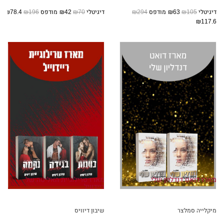
דיגיטלי
₪105
₪63
מודפס
₪294
דיגיטלי
₪70
₪42
מודפס
₪196
₪78.4
₪117.6
מארז דואט דנדליון שלי
מארז טרילוגיית האליטה של
ריידוויל
מיקלייה סמלצר
שיבון דיוויס